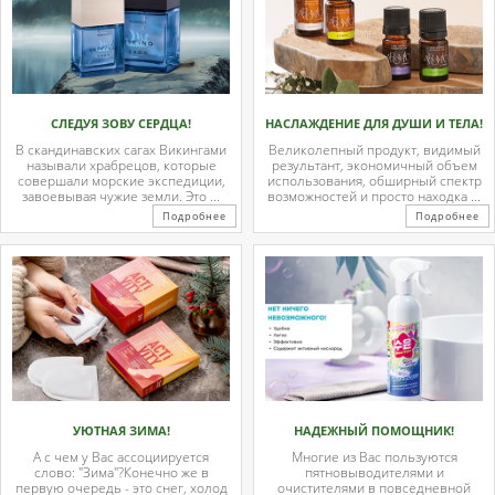
СЛЕДУЯ ЗОВУ СЕРДЦА!
НАСЛАЖДЕНИЕ ДЛЯ ДУШИ И ТЕЛА!
В скандинавских сагах Викингами
Великолепный продукт, видимый
называли храбрецов, которые
результант, экономичный объем
совершали морские экспедиции,
использования, обширный спектр
завоевывая чужие земли. Это ...
возможностей и просто находка ...
Подробнее
Подробнее
УЮТНАЯ ЗИМА!
НАДЕЖНЫЙ ПОМОЩНИК!
А с чем у Вас ассоциируется
Многие из Вас пользуются
слово: "Зима"?Конечно же в
пятновыводителями и
первую очередь - это снег, холод
очистителями в повседневной