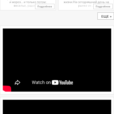
и мороз… и только потом:
жизни.На сегодняшний день на
веселье, радость ...
рынке их ...
Подробнее
Подробнее
ЕЩЕ »