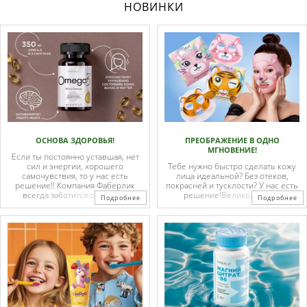
НОВИНКИ
ОСНОВА ЗДОРОВЬЯ!
ПРЕОБРАЖЕНИЕ В ОДНО
МГНОВЕНИЕ!
Если ты постоянно уставшая, нет
сил и энергии, хорошего
Тебе нужно быстро сделать кожу
самочувствия, то у нас есть
лица идеальной? Без отеков,
решение!! Компания Фаберлик
покрасней и тусклости? У нас есть
всегда заботится о людях и
решение!Великолепные
Подробнее
Подробнее
предоставляет им продукцию
тканевые маски для лица от
самого высокого качества, чтобы
корейской линейки iseul уже ждут
каждый клиент был
тебя в нашем интернет-магазине.
доволен.Вашему вниманию
Эти маски лучшее, что случиться с
представляю биологическую ...
твоим лицом. Ты не узнаешь себя
уже ...