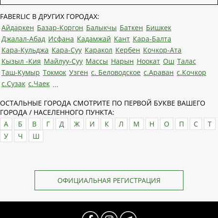
FABERLIC В ДРУГИХ ГОРОДАХ:
Айдаркен
Базар-Коргон
Балыкчы
Баткен
Бишкек
Джалал-Абад
Исфана
Кадамжай
Кант
Кара-Балта
Кара-Кульджа
Кара-Суу
Каракол
Кербен
Кочкор-Ата
Кызыл -Кия
Майлуу-Суу
Массы
Нарын
Ноокат
Ош
Талас
Таш-Кумыр
Токмок
Узген
с. Беловодское
с.Араван
с.Кочкор
с.Сузак
с.Чаек
...
ОСТАЛЬНЫЕ ГОРОДА СМОТРИТЕ ПО ПЕРВОЙ БУКВЕ ВАШЕГО
ГОРОДА / НАСЕЛЕННОГО ПУНКТА:
А
Б
В
Г
Д
Ж
И
К
Л
М
Н
О
П
С
Т
У
Ч
Ш
ОФИЦИАЛЬНАЯ РЕГИСТРАЦИЯ